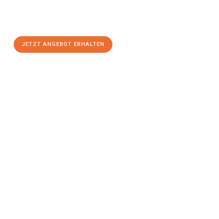
Sie sich Ihr
individuelles Umzugsangebot für Ihr Anliegen in
Kiel
zum Best-Preis! Nutzen Sie die Gelegenheit für einen
stressfreien Umzug
mit maximalem Komfort:
JETZT ANGEBOT ERHALTEN