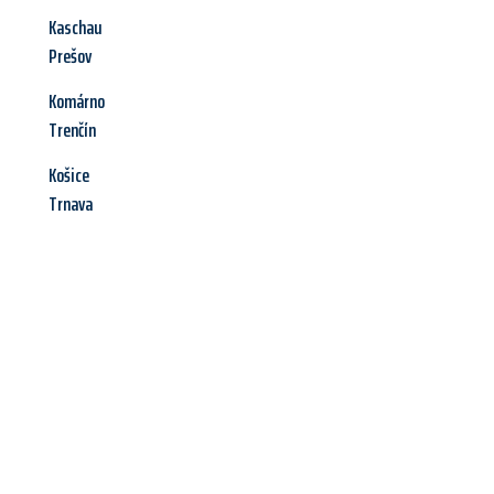
Kaschau
Prešov
Komárno
Trenčín
Košice
Trnava
Jetzt anfragen &
Angebot
mit Best-Preis
erhalten!
Schicken Sie uns jetzt Ihre unverbindliche Anfrage und sichern