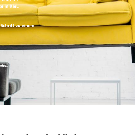
e in Kiel
.
 Schritt zu einem
uten
.