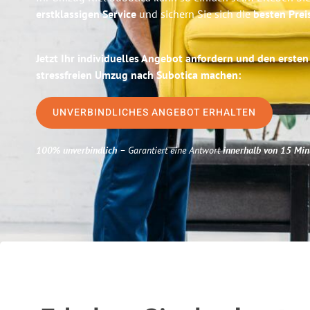
erstklassigen Service
und sichern Sie sich die
besten Preis
Jetzt Ihr individuelles Angebot anfordern und den ersten
stressfreien Umzug nach Subotica machen:
UNVERBINDLICHES ANGEBOT ERHALTEN
100% unverbindlich
– Garantiert eine Antwort
innerhalb von 15 Min