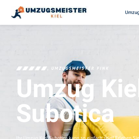
Umzug
UMZUGSMEISTER FINK
Umzug Kie
Subotica
Ihr Umzug Kiel Subotica kann so einfach sein! Erleben Si