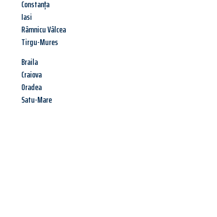
Constanța
Iasi
Râmnicu Vâlcea
Tirgu-Mures
Braila
Craiova
Oradea
Satu-Mare
Jetzt anfragen &
Angebot
mit Best-Preis
erhalten!