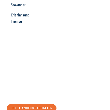
Stavanger
Kristiansand
Tromso
Jetzt anfragen &
Angebot
mit Best-Preis
erhalten!
Schicken Sie uns jetzt Ihre unverbindliche Anfrage und sichern
Sie sich Ihr
individuelles Umzugsangebot für Ihr Anliegen in
Kiel
zum Best-Preis! Nutzen Sie die Gelegenheit für einen
stressfreien Umzug
mit maximalem Komfort:
JETZT ANGEBOT ERHALTEN