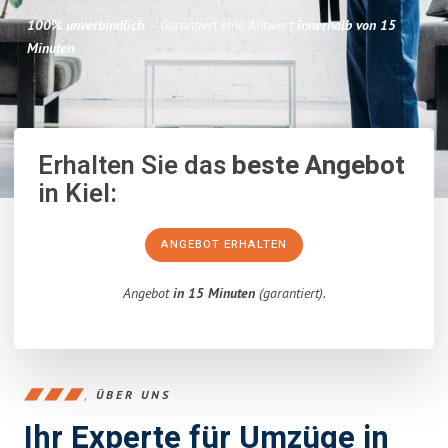
100% unverbindlich
– Garantiert eine Antwort
innerhalb von 15
Minuten
.
Erhalten Sie das
beste Angebot
in Kiel:
ANGEBOT ERHALTEN
Angebot
in 15 Minuten
(garantiert).
ÜBER UNS
Ihr Experte für Umzüge in