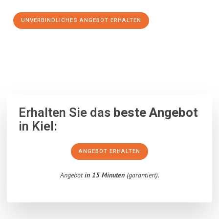
UNVERBINDLICHES ANGEBOT ERHALTEN
100% unverbindlich
– Garantiert eine Antwort
innerhalb von 15
Minuten
.
Erhalten Sie das
beste Angebot
in Kiel:
ANGEBOT ERHALTEN
Angebot
in 15 Minuten
(garantiert).