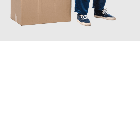
JETZT ANFRAGEN
Erleben Sie mit Umzugsmeister Fink Kiel, wie
einfach und
stressfrei Ihr Umzug Kiel Klaipeda
sein kann. Unser
Expertenteam steht bereit, um Ihnen einen reibungslosen
Übergang in Ihr neues Zuhause zu garantieren.
Jetzt
unverbindliches Angebot
erhalten &