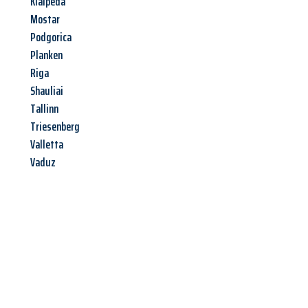
Klaipeda
Mostar
Podgorica
Planken
Riga
Shauliai
Tallinn
Triesenberg
Valletta
Vaduz
Jetzt anfragen &
Angebot
mit Best-Preis
erhalten!