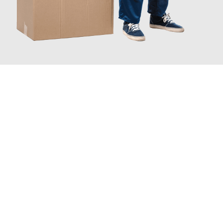
JETZT ANFRAGEN
Erleben Sie mit Umzugsmeister Fink Kiel, wie
einfach und
stressfrei Ihr Umzug Kiel Pardubice
sein kann. Unser
Expertenteam steht bereit, um Ihnen einen reibungslosen
Übergang in Ihr neues Zuhause zu garantieren.
Jetzt
unverbindliches Angebot
erhalten &