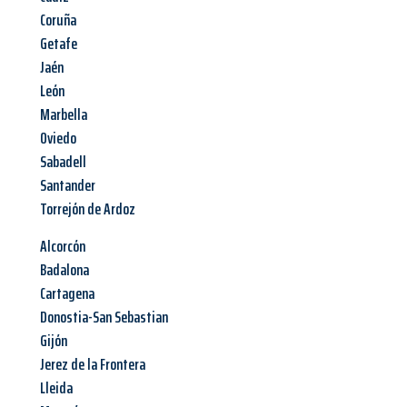
Coruña
Getafe
Jaén
León
Marbella
Oviedo
Sabadell
Santander
Torrejón de Ardoz
Alcorcón
Badalona
Cartagena
Donostia-San Sebastian
Gijón
Jerez de la Frontera
Lleida