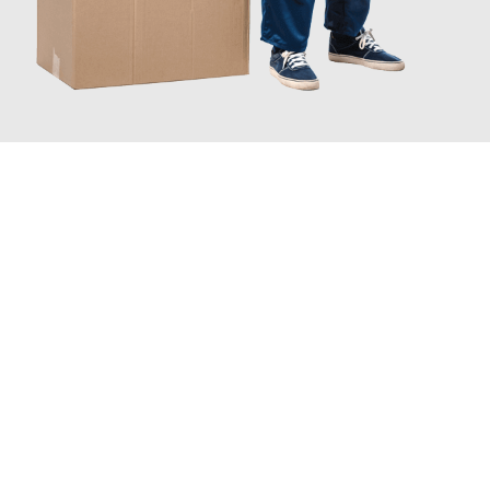
JETZT ANFRAGEN
Erleben Sie mit Umzugsmeister Fink Kiel, wie
einfach und
stressfrei Ihr Umzug Kiel Algeciras
sein kann. Unser
Expertenteam steht bereit, um Ihnen einen reibungslosen
Übergang in Ihr neues Zuhause zu garantieren.
Jetzt
unverbindliches Angebot
erhalten &