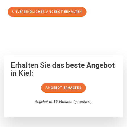
UNVERBINDLICHES ANGEBOT ERHALTEN
100% unverbindlich
– Garantiert eine Antwort
innerhalb von 15
Minuten
.
Erhalten Sie das
beste Angebot
in Kiel:
ANGEBOT ERHALTEN
Angebot
in 15 Minuten
(garantiert).