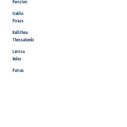
Peristeri
Iraklio
Piräus
Kallithea
Thessaloniki
Larissa
Volos
Patras
Jetzt anfragen &
Angebot
mit Best-Preis
erhalten!